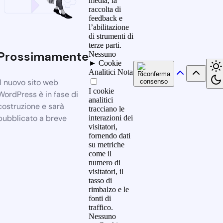
media, la
raccolta di
feedback e
l’abilitazione
di strumenti di
terze parti.
Prossimamente
Nessuno
►
Cookie
Analitici
Nota
Il nuovo sito web
I cookie
WordPress è in fase di
analitici
costruzione e sarà
tracciano le
pubblicato a breve
interazioni dei
visitatori,
fornendo dati
su metriche
come il
numero di
visitatori, il
tasso di
rimbalzo e le
fonti di
traffico.
Nessuno