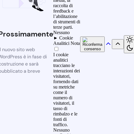
media, la
raccolta di
feedback e
l’abilitazione
di strumenti di
terze parti.
Prossimamente
Nessuno
►
Cookie
Analitici
Nota
Il nuovo sito web
I cookie
WordPress è in fase di
analitici
costruzione e sarà
tracciano le
pubblicato a breve
interazioni dei
visitatori,
fornendo dati
su metriche
come il
numero di
visitatori, il
tasso di
rimbalzo e le
fonti di
traffico.
Nessuno