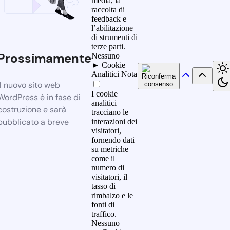
media, la
raccolta di
feedback e
l’abilitazione
di strumenti di
terze parti.
Prossimamente
Nessuno
►
Cookie
Analitici
Nota
Il nuovo sito web
I cookie
WordPress è in fase di
analitici
costruzione e sarà
tracciano le
pubblicato a breve
interazioni dei
visitatori,
fornendo dati
su metriche
come il
numero di
visitatori, il
tasso di
rimbalzo e le
fonti di
traffico.
Nessuno