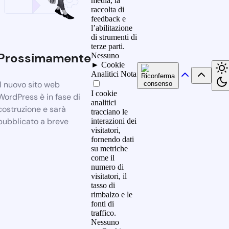
media, la
raccolta di
feedback e
l’abilitazione
di strumenti di
terze parti.
Prossimamente
Nessuno
►
Cookie
Analitici
Nota
Il nuovo sito web
I cookie
WordPress è in fase di
analitici
costruzione e sarà
tracciano le
pubblicato a breve
interazioni dei
visitatori,
fornendo dati
su metriche
come il
numero di
visitatori, il
tasso di
rimbalzo e le
fonti di
traffico.
Nessuno