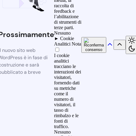
media, la
raccolta di
feedback e
l’abilitazione
di strumenti di
terze parti.
Prossimamente
Nessuno
►
Cookie
Analitici
Nota
Il nuovo sito web
I cookie
WordPress è in fase di
analitici
costruzione e sarà
tracciano le
pubblicato a breve
interazioni dei
visitatori,
fornendo dati
su metriche
come il
numero di
visitatori, il
tasso di
rimbalzo e le
fonti di
traffico.
Nessuno