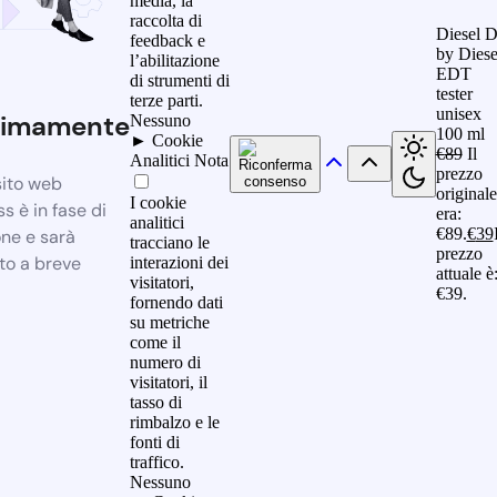
media, la
raccolta di
Diesel 
feedback e
by Diese
l’abilitazione
EDT
di strumenti di
tester
terze parti.
unisex
simamente
Nessuno
100 ml
►
Cookie
€
89
Il
Analitici
Nota
prezzo
sito web
originale
I cookie
 è in fase di
era:
analitici
€89.
€
39
one e sarà
tracciano le
prezzo
to a breve
interazioni dei
attuale è
visitatori,
€39.
fornendo dati
su metriche
come il
numero di
visitatori, il
tasso di
rimbalzo e le
fonti di
traffico.
Nessuno