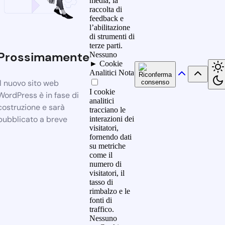
media, la
raccolta di
feedback e
l’abilitazione
di strumenti di
terze parti.
Prossimamente
Nessuno
►
Cookie
Analitici
Nota
Il nuovo sito web
I cookie
WordPress è in fase di
analitici
costruzione e sarà
tracciano le
pubblicato a breve
interazioni dei
visitatori,
fornendo dati
su metriche
come il
numero di
visitatori, il
tasso di
rimbalzo e le
fonti di
traffico.
Nessuno