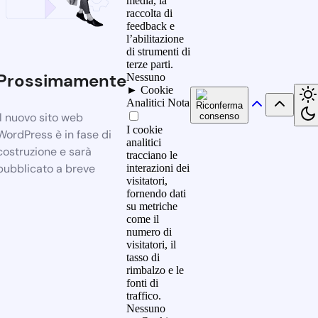
media, la
raccolta di
feedback e
l’abilitazione
di strumenti di
terze parti.
Prossimamente
Nessuno
►
Cookie
Analitici
Nota
Il nuovo sito web
I cookie
WordPress è in fase di
analitici
costruzione e sarà
tracciano le
pubblicato a breve
interazioni dei
visitatori,
fornendo dati
su metriche
come il
numero di
visitatori, il
tasso di
rimbalzo e le
fonti di
traffico.
Nessuno