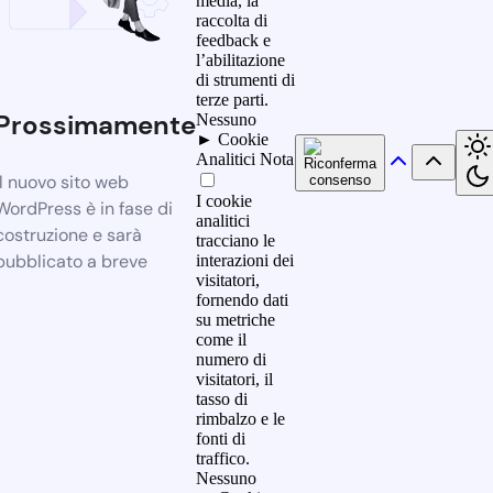
media, la
raccolta di
feedback e
l’abilitazione
di strumenti di
terze parti.
Prossimamente
Nessuno
►
Cookie
Analitici
Nota
Il nuovo sito web
I cookie
WordPress è in fase di
analitici
costruzione e sarà
tracciano le
pubblicato a breve
interazioni dei
visitatori,
fornendo dati
su metriche
come il
numero di
visitatori, il
tasso di
rimbalzo e le
fonti di
traffico.
Nessuno