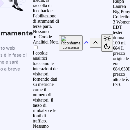
media, la
Ralph
raccolta di
Lauren
feedback e
Big Pon
l’abilitazione
Collectio
di strumenti di
3 Wome
terze parti.
EDT
imamente
Nessuno
tester
►
Cookie
donna
Analitici
Nota
100 ml
sito web
€
84
Il
I cookie
prezzo
 è in fase di
analitici
originale
ne e sarà
tracciano le
era:
o a breve
interazioni dei
€84.
€
39
I
visitatori,
prezzo
fornendo dati
attuale è:
su metriche
€39.
come il
numero di
visitatori, il
tasso di
rimbalzo e le
fonti di
traffico.
Nessuno