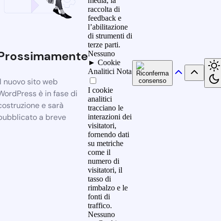
media, la
raccolta di
feedback e
l’abilitazione
di strumenti di
terze parti.
Prossimamente
Nessuno
►
Cookie
Analitici
Nota
Il nuovo sito web
I cookie
WordPress è in fase di
analitici
costruzione e sarà
tracciano le
pubblicato a breve
interazioni dei
visitatori,
fornendo dati
su metriche
come il
numero di
visitatori, il
tasso di
rimbalzo e le
fonti di
traffico.
Nessuno