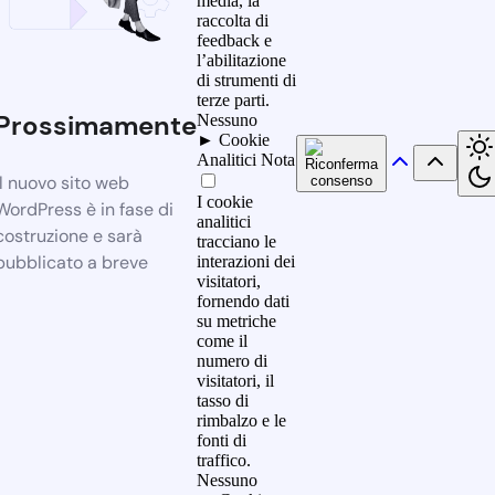
media, la
raccolta di
feedback e
l’abilitazione
di strumenti di
terze parti.
Prossimamente
Nessuno
►
Cookie
Analitici
Nota
Il nuovo sito web
I cookie
WordPress è in fase di
analitici
costruzione e sarà
tracciano le
pubblicato a breve
interazioni dei
visitatori,
fornendo dati
su metriche
come il
numero di
visitatori, il
tasso di
rimbalzo e le
fonti di
traffico.
Nessuno