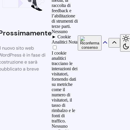
media, la
raccolta di
feedback e
l’abilitazione
di strumenti di
terze parti.
Prossimamente
Nessuno
►
Cookie
Analitici
Nota
Il nuovo sito web
I cookie
WordPress è in fase di
analitici
costruzione e sarà
tracciano le
pubblicato a breve
interazioni dei
visitatori,
fornendo dati
su metriche
come il
numero di
visitatori, il
tasso di
rimbalzo e le
fonti di
traffico.
Nessuno