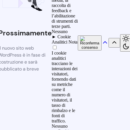
media, la
raccolta di
feedback e
l’abilitazione
di strumenti di
terze parti.
Prossimamente
Nessuno
►
Cookie
Analitici
Nota
Il nuovo sito web
I cookie
WordPress è in fase di
analitici
costruzione e sarà
tracciano le
pubblicato a breve
interazioni dei
visitatori,
fornendo dati
su metriche
come il
numero di
visitatori, il
tasso di
rimbalzo e le
fonti di
traffico.
Nessuno