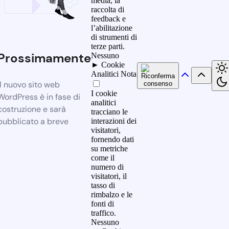
media, la
raccolta di
feedback e
l’abilitazione
di strumenti di
terze parti.
Prossimamente
Nessuno
►
Cookie
Analitici
Nota
Il nuovo sito web
I cookie
WordPress è in fase di
analitici
costruzione e sarà
tracciano le
pubblicato a breve
interazioni dei
visitatori,
fornendo dati
su metriche
come il
numero di
visitatori, il
tasso di
rimbalzo e le
fonti di
traffico.
Nessuno