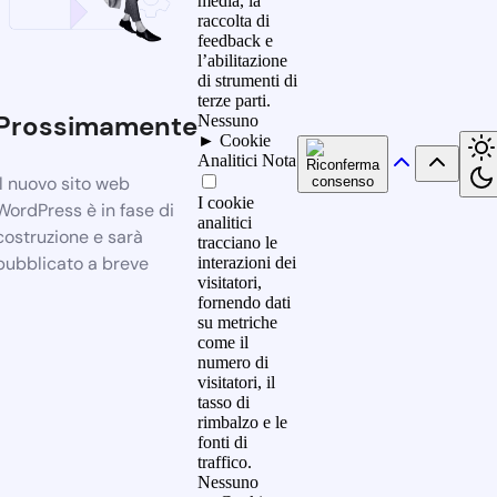
media, la
raccolta di
feedback e
l’abilitazione
di strumenti di
terze parti.
Prossimamente
Nessuno
►
Cookie
Analitici
Nota
Il nuovo sito web
I cookie
WordPress è in fase di
analitici
costruzione e sarà
tracciano le
pubblicato a breve
interazioni dei
visitatori,
fornendo dati
su metriche
come il
numero di
visitatori, il
tasso di
rimbalzo e le
fonti di
traffico.
Nessuno