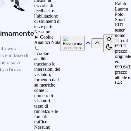
media, la
Ralph
raccolta di
Lauren
feedback e
Polo
l’abilitazione
Sport
di strumenti di
EDT
terze parti.
tester
simamente
Nessuno
uomo
►
Cookie
125 ml
Analitici
Nota
€
99
Il
sito web
prezzo
I cookie
 è in fase di
originale
analitici
era:
one e sarà
tracciano le
€99.
€
43
to a breve
interazioni dei
prezzo
visitatori,
attuale è
fornendo dati
€43.
su metriche
come il
numero di
visitatori, il
tasso di
rimbalzo e le
fonti di
traffico.
Nessuno