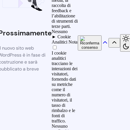
media, la
raccolta di
feedback e
l’abilitazione
di strumenti di
terze parti.
Prossimamente
Nessuno
►
Cookie
Analitici
Nota
Il nuovo sito web
I cookie
WordPress è in fase di
analitici
costruzione e sarà
tracciano le
pubblicato a breve
interazioni dei
visitatori,
fornendo dati
su metriche
come il
numero di
visitatori, il
tasso di
rimbalzo e le
fonti di
traffico.
Nessuno