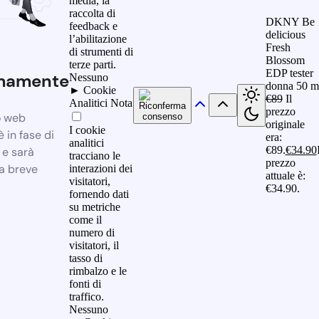
media, la
raccolta di
DKNY Be
feedback e
delicious
l’abilitazione
Fresh
di strumenti di
Blossom
terze parti.
EDP tester
mamente
Nessuno
donna 50 m
►
Cookie
€
89
Il
Analitici
Nota
prezzo
o web
originale
I cookie
 in fase di
era:
analitici
€89.
€
34.90
 e sarà
tracciano le
prezzo
a breve
interazioni dei
attuale è:
visitatori,
€34.90.
fornendo dati
su metriche
come il
numero di
visitatori, il
tasso di
rimbalzo e le
fonti di
traffico.
Nessuno