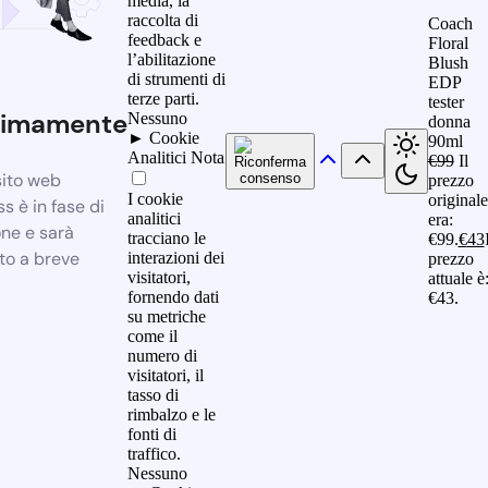
media, la
raccolta di
Coach
feedback e
Floral
l’abilitazione
Blush
di strumenti di
EDP
terze parti.
tester
simamente
Nessuno
donna
►
Cookie
90ml
Analitici
Nota
€
99
Il
sito web
prezzo
I cookie
originale
 è in fase di
analitici
era:
one e sarà
tracciano le
€99.
€
43
to a breve
interazioni dei
prezzo
visitatori,
attuale è
fornendo dati
€43.
su metriche
come il
numero di
visitatori, il
tasso di
rimbalzo e le
fonti di
traffico.
Nessuno