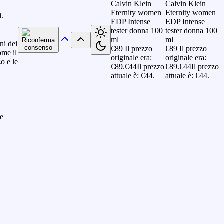
Calvin Klein
Calvin Klein
Eternity women
Eternity women
i.
EDP Intense
EDP Intense
tester donna 100
tester donna 100
ml
ml
oni dei
€
89
Il prezzo
€
89
Il prezzo
ome il
originale era:
originale era:
zo e le
€89.
€
44
Il prezzo
€89.
€
44
Il prezzo
attuale è: €44.
attuale è: €44.
le