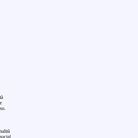
tà
 e
so.
nalità
social