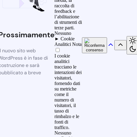
media, la
raccolta di
feedback e
l’abilitazione
di strumenti di
terze parti.
Prossimamente
Nessuno
►
Cookie
Analitici
Nota
Il nuovo sito web
I cookie
WordPress è in fase di
analitici
costruzione e sarà
tracciano le
pubblicato a breve
interazioni dei
visitatori,
fornendo dati
su metriche
come il
numero di
visitatori, il
tasso di
rimbalzo e le
fonti di
traffico.
Nessuno