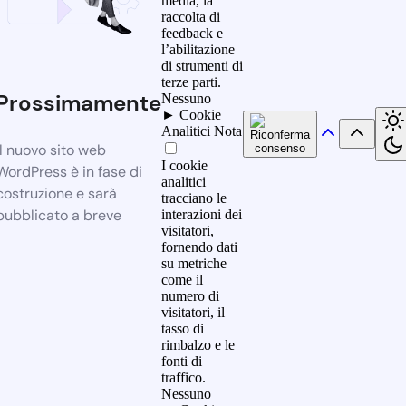
media, la
raccolta di
feedback e
l’abilitazione
di strumenti di
terze parti.
Prossimamente
Nessuno
►
Cookie
Analitici
Nota
Il nuovo sito web
I cookie
WordPress è in fase di
analitici
costruzione e sarà
tracciano le
pubblicato a breve
interazioni dei
visitatori,
fornendo dati
su metriche
come il
numero di
visitatori, il
tasso di
rimbalzo e le
fonti di
traffico.
Nessuno