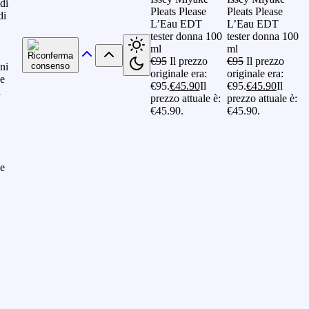
 di
Pleats Please
Pleats Please
di
L’Eau EDT
L’Eau EDT
tester donna 100
tester donna 100
ml
ml
€
95
Il prezzo
€
95
Il prezzo
oni
originale era:
originale era:
he
€95.
€
45.90
Il
€95.
€
45.90
Il
i
prezzo attuale è:
prezzo attuale è:
€45.90.
€45.90.
le