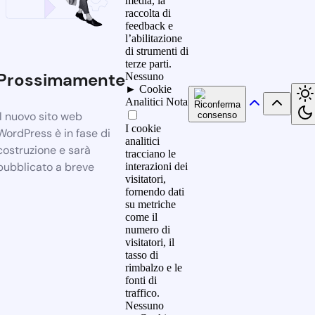
media, la
raccolta di
feedback e
l’abilitazione
di strumenti di
terze parti.
Prossimamente
Nessuno
►
Cookie
Analitici
Nota
Il nuovo sito web
I cookie
WordPress è in fase di
analitici
costruzione e sarà
tracciano le
pubblicato a breve
interazioni dei
visitatori,
fornendo dati
su metriche
come il
numero di
visitatori, il
tasso di
rimbalzo e le
fonti di
traffico.
Nessuno